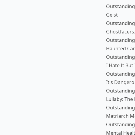
Outstanding 
Geist
Outstanding 
Ghostfacers
Outstanding
Haunted Cana
Outstanding
I Hate It But 
Outstanding 
It's Dangero
Outstanding 
Lullaby: The
Outstanding 
Matriarch 
Outstanding
Mental Healt