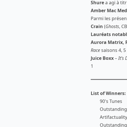
Shure
a agi à ti
Amber Mac Med
Parmi les présen
Crain
(
Ghosts
, C
Lauréats notabl
Aurora Matrix, 
Race
saisons 4, 5 
Juice Boxx
–
It’s
1
List of Winners:
90's Tunes
Outstanding
Artifactualit
Outstanding