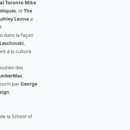
ial Toronto Mike
ubliques
, et
The
Ashley Lanna
a
t
.
do dans la façon
Leschinski
,
nt à la culture
soutien des
AmberMac
fourni par
George
sign
.
.
de la School of