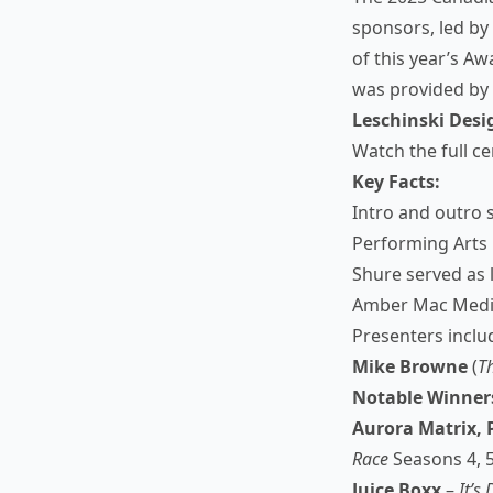
sponsors, led by
of this year’s A
was provided by
Leschinski Desi
Watch the full c
Key Facts:
Intro and outro
Performing Arts 
Shure served as 
Amber Mac Media
Presenters incl
Mike Browne
(
T
Notable Winner
Aurora Matrix, 
Race
Seasons 4, 5
Juice Boxx
–
It’s