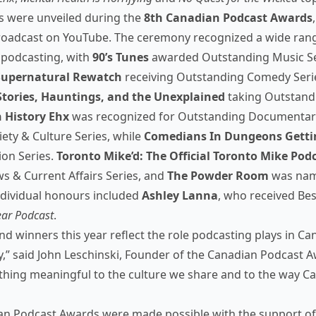
s were unveiled during the
8th Canadian Podcast Awards
broadcast on YouTube. The ceremony recognized a wide ran
 podcasting, with
90’s Tunes
awarded Outstanding Music Se
 Supernatural Rewatch
receiving Outstanding Comedy Seri
tories, Hauntings, and the Unexplained
taking Outstand
 History Ehx
was recognized for Outstanding Documentar
ety & Culture Series, while
Comedians In Dungeons Getti
ion Series.
Toronto Mike’d: The Official Toronto Mike Pod
 & Current Affairs Series, and
The Powder Room
was nam
ndividual honours included
Ashley Lanna
, who received Bes
ear Podcast
.
d winners this year reflect the role podcasting plays in Ca
ay,” said John Leschinski, Founder of the Canadian Podcast A
ing meaningful to the culture we share and to the way Ca
n Podcast Awards were made possible with the support of 