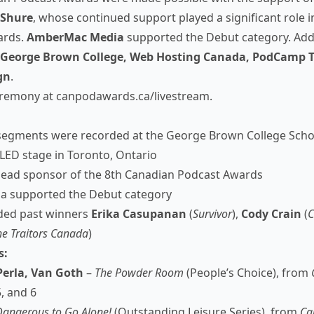
Shure
, whose continued support played a significant role 
wards.
AmberMac Media
supported the Debut category. Add
George Brown College, Web Hosting Canada, PodCamp T
gn
.
eremony at
canpodawards.ca/livestream
.
 segments were recorded at the George Brown College Scho
LED stage in Toronto, Ontario
lead sponsor of the 8th Canadian Podcast Awards
 supported the Debut category
uded past winners
Erika Casupanan
(
Survivor
),
Cody Crain
(
C
he Traitors Canada
)
s:
Perla, Van Goth
–
The Powder Room
(People’s Choice), from
, and 6
 Dangerous to Go Alone!
(Outstanding Leisure Series), from
Ca