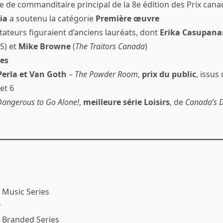
tre de commanditaire principal de la 8e édition des Prix can
ia
a soutenu la catégorie
Première œuvre
tateurs figuraient d’anciens lauréats, dont
Erika Casupana
BS) et
Mike Browne
(
The Traitors Canada
)
es
Perla et Van Goth
–
The Powder Room
,
prix du public
, issus
et 6
 Dangerous to Go Alone!
,
meilleure série Loisirs
, de
Canada’s 
 Music Series
y
 Branded Series