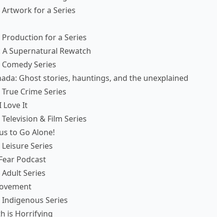
Artwork for a Series
Production for a Series
: A Supernatural Rewatch
 Comedy Series
da: Ghost stories, hauntings, and the unexplained
 True Crime Series
I Love It
Television & Film Series
us to Go Alone!
Leisure Series
 Fear Podcast
Adult Series
Movement
 Indigenous Series
h is Horrifying