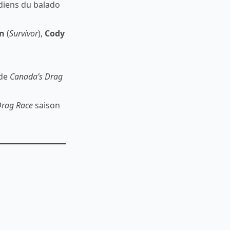
adiens du balado
n
(
Survivor
),
Cody
 de
Canada’s Drag
Drag Race
saison