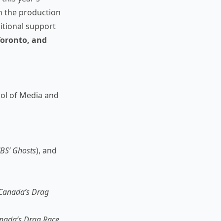
in the production
itional support
oronto, and
ol of Media and
BS’ Ghosts
), and
Canada’s Drag
nada’s Drag Race