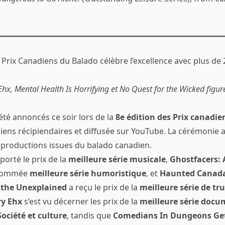
 Prix Canadiens du Balado célèbre l’excellence avec plus de 
hx, Mental Health Is Horrifying et No Quest for the Wicked figur
été annoncés ce soir lors de la
8e édition des Prix canadi
iens récipiendaires et diffusée sur YouTube. La cérémonie
e productions issues du balado canadien.
orté le prix de la
meilleure série musicale
,
Ghostfacers: 
 nommée
meilleure série humoristique
, et
Haunted Canada:
 the Unexplained
a reçu le prix de la
meilleure série de tr
ry Ehx
s’est vu décerner les prix de la
meilleure série docu
Société et culture
, tandis que
Comedians In Dungeons Ge