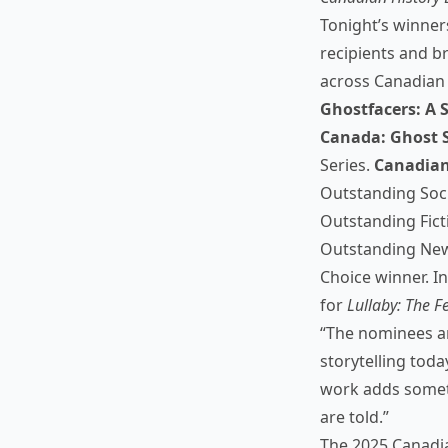
Tonight’s winner
recipients and 
across Canadian
Ghostfacers: A
Canada: Ghost S
Series.
Canadian
Outstanding Soci
Outstanding Fict
Outstanding News
Choice winner. I
for
Lullaby: The F
“The nominees an
storytelling tod
work adds someth
are told.”
The 2025 Canadia