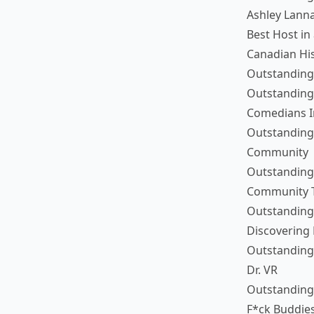
Ashley Lann
Best Host in 
Canadian Hi
Outstandin
Outstanding 
Comedians I
Outstanding 
Community
Outstanding
Community T
Outstanding 
Discovering
Outstanding 
Dr. VR
Outstanding
F*ck Buddies