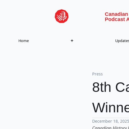
Skip to content
Canadian
Podcast 
Home
Update
Press
8th C
Winne
December 18, 202
Canadian History 