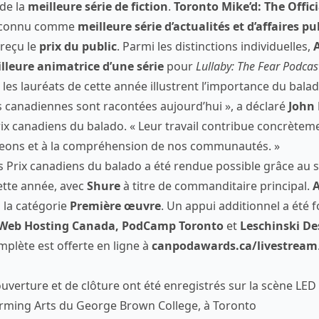
 de la
meilleure série de fiction
.
Toronto Mike’d: The Offic
econnu comme
meilleure série d’actualités et d’affaires p
reçu le
prix du public
. Parmi les distinctions individuelles,
lleure animatrice d’une série
pour
Lullaby: The Fear Podcas
et les lauréats de cette année illustrent l’importance du bala
es canadiennes sont racontées aujourd’hui », a déclaré
John 
ix canadiens du balado. « Leur travail contribue concrèteme
eons et à la compréhension de nos communautés. »
es Prix canadiens du balado a été rendue possible grâce au 
ette année, avec
Shure
à titre de commanditaire principal.
 la catégorie
Première œuvre
. Un appui additionnel a été 
 Web Hosting Canada, PodCamp Toronto
et
Leschinski De
plète est offerte en ligne à
canpodawards.ca/livestream
uverture et de clôture ont été enregistrés sur la scène LED 
rming Arts du George Brown College, à Toronto