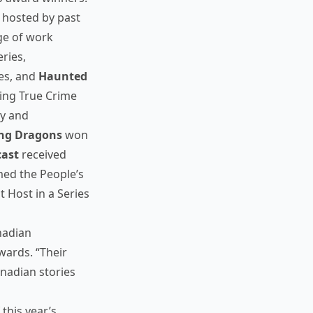
, hosted by past
ge of work
ries,
es, and
Haunted
ing True Crime
y and
ng Dragons
won
cast
received
ed the People’s
t Host in a Series
nadian
wards. “Their
nadian stories
this year’s