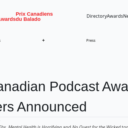
Prix Canadiens
Directory
Awards
N
Awards
du Balado
s
Press
anadian Podcast Awa
rs Announced
5
Ehx
,
Mental Health is Horrifying
and
No Quest for the Wicked
top