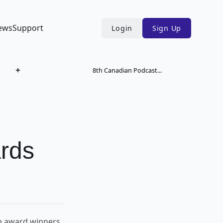
ews
Support
Login
Sign Up
8th Canadian Podcast...
rds
 award winners.