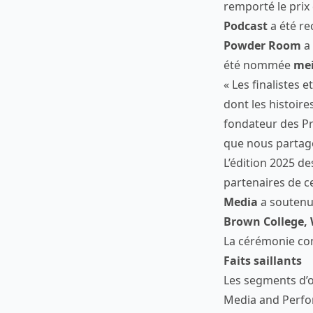
remporté le prix
Podcast
a été r
Powder Room
a 
été nommée
mei
« Les finalistes 
dont les histoir
fondateur des Pr
que nous partag
L’édition 2025 d
partenaires de c
Media
a soutenu
Brown College,
La cérémonie com
Faits saillants
Les segments d’o
Media and Perfo