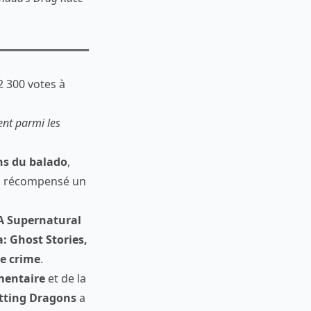
2 300 votes à
ent parmi les
ens du balado
,
 a récompensé un
A Supernatural
 Ghost Stories,
ue crime
.
mentaire
et de la
tting Dragons
a